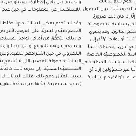
قوم ببيع بياناتك
والدينية) من تلقي إخطارك. وسنتواصل 
ا لطرف ثالث دون الحصول
للاستفسار عن المعلومات في حين عدم وضوحها.
 إذا كان ذلك ضروريًا
وقد نستخدم بعض البيانات، مع الحفاظ ال
 في سياسة الخصوصيّة
الخصوصيّة والسريّة على الموقع، لأغراض 
بحكم القانون. وقد يحتوي
في ذلك التحقُّق من أماكن تواجد المستخ
لث أو روابط تؤدِّي إلى
ومتابعة زيارتهم للموقع أو الروابط الواردة 
اقعٍ أخرى. ونحيطك علماً
الإلكتروني في حين اشتراكهم لتلقيه، ولتزو
ياسة الخصوصيّة الخاصة
البيانات مجهولة المصدر، التي لا تسمح بت
لك السياسات المطبّقة في
الشخصيّة الفعليّة، إلى طرف ثالث كالنّاش
نّنا غير مسؤولين إزاء أي
سبيل المثال. ومع ذلك، فتلك البيانات لن 
تك بما يتوافق مع سياسة
تحديد شخصيتك (لأنها غير محدّدة للهوية(