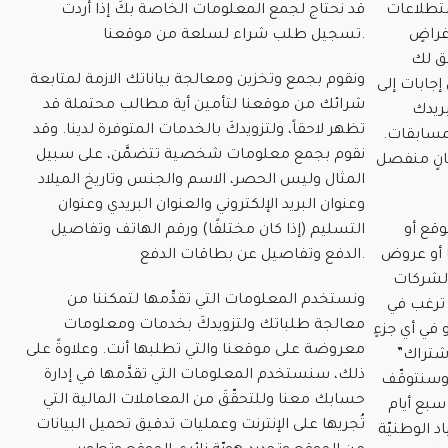
تطلاعات
قد نحتاج لجمع المعلومات الخاصة بكَ إذا أردت
غراضٍ
تسجيل طلب شراء لسلعة من موقعنا.
ق لك
ونقوم بجمع وتخزين ومعالجة بياناتك الازمة لمتابعة
إجابات إلى
شرائك من موقعنا لتأمين أية مطالب محتملة قد
بريدك
تظهر لاحقاً، ولتزويدكَ بالخدمات المتوفرة لدينا. وقد
لمسابقات.
نقوم بجمع معلومات شخصية تتضمَّن، على سبيل
انٍ منفصل
المثال وليس الحصر، الاسم والجنس وتاريخ الميلاد
وعنوان البريد الإلكتروني والعنوان البريدي وعنوان
وقع أو
التسليم (إذا كان مختلفًا) ورقم الهاتف وتفاصيل
ا أو عروض
الدفع وتفاصيل عن بطاقات الدفع.
بالشركات
ونستخدم المعلومات التي تقدِّمها لتمكننا من
ا ترغب في
معالجة طلباتك ولتزويدكَ بخدمات ومعلومات
في أي جزءٍ
معروضة على موقعنا والتي تطلبها أنت. وعلاوةً على
اشتراك”
ذلك، سنستخدم المعلومات التي تقدَّمها في إدارة
 وسنتوقّف
حسابك معنا وللتحقّقَ من المعاملات المالية التي
بع أيام
تُجريها على الإنترنت وعمليات تدقيق تحميل البيانات
د الوطنيّة