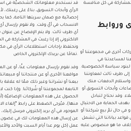
لمشاركة في كل منافسة
قد نستخدم معلوماتك الشخصيَّة في اس
الرأي وأبحاث التسويق، بناءً على رغبتك، لأ
إحصائية مع ضمان سريتها التامة، كما يح
ى وروابط
الانسحاب في أيّ وقت. ولا نقوم بإرسال أي 
أي طرف ثالث. ولا يتم الإفصاح عن عنوان 
الالكتروني إلا إذا رغبتَ في المشاركة في ا
ونحتفظ بإجابات استطلاعات الرأي في مك
كات أخرى في مجموعتنا أو
تمامًا عن بريدك الإلكتروني الخاص.
عنا لمساعدتنا في
 لبنود سياسة الخصوصية.
وقد نقوم بإرسال معلومات عنَّا، أو عن الم
إلى طرف ثالث لمعاونتنا
مواقعنا الأخرى أو عن منتجاتنا أو مبيعاتن
واستلام الدفعات منك
بيعنا أو نشراتنا وغير ذلك ممّا له علاقة 
اءات وأبحاث التسويق أو
التابعة لمجموعتنا أو شُركائنا. وإذا كنت ل
ء. وقد نحتاج لتبادل
الحصول على هذه المعلومات الإضافيّة (أو 
هدف الحماية من الاحتيال
منها)، فيُرجى الضغط على رابط “إلغاء ال
 في حال تمّ بيع شركتنا أو
الموجود في أي بريد إلكتروني مرسل إليك،
واعد بياناتنا التي تشمل
عن إرسال هذه المعلومات لك في غضون س
خلاف ما هو منصوص عليه
عمل (كل يوم عدا أيام السبت والأحد والأعيا