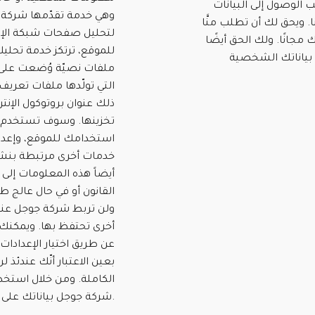
 الوصول إلى البيانات
. ويحق لك أن تطلب منَّا
لتحليل صفحات شبكة الإن
مجانًا. ولك الحق أيضًا
للموقع، ترتكز خدمة تحلي
 بياناتك الشخصية
ملفات نصيّة وُضعت على
التي تولّدها ملفات تعريف
ذلك عنوان بروتوكول الإنت
تخزينها. وسوف تستخدم 
استخدامك للموقع، وإعدا
خدمات أخرى مرتبطة بنشا
أيضاً هذه المعلومات إل
القانون أو في حال عالج 
ولن تربط شركة جوجل عنوان
أخرى تحتفظ بها. ويمكنك
عن طريق اختيار الإعدادا
بعين الاعتبار أنّك عندئذ
الكاملة. ومن خلال استخد
شركة جوجل بياناتك على النحو المبين والأغراض المفصَّلة أعلاه.