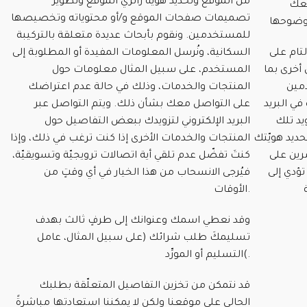
من الموقع وتحديد هويّة زائري الموقع وتطوير
معك
تصميمات صفحات الموقع و/أو محتوياته وتخصيصها
للمستخدمين. ونقوم بأبحاث عديدة متعلقة بالتركيبة
تام على
السكانية، ونُرسل المعلومات المفيدة أو المطلوبة إلى
أخرى بما
المستخدم، على سبيل المثال معلومات حول
دمين
المنتجات والخدمات، وذلك في حالة عدم اعتراضك
في البريد
على التواصل معك بشأن ذلك. ويتم التواصل عبر
يد تلك
البريد الإلكتروني لتزويدك ببعض التفاصيل حول
حديد هويّتك
المنتجات والخدمات الأخرى إذا كنت ترغب في ذلك، وإذا
رين على
كنتَ تفضّل عدم تلقي أية اتصالات ترويجيّة وتسويقيّة،
تؤدي إلى
فيُرجى الانسحاب من هذا الخيار في أي وقتٍ من
الأوقات.
وقد نعطي اسمك وعنوانك إلى طرفٍ ثالث بهدف
تسليمكَ طلب شرائك (على سبيل المثال، عامل
التسليم أو المورِّد(.
قد نتمكن من تخزين التفاصيل المتعلّقة بطلبك
الحالي على موقعنا ولكن لا يمكننا استعادتها مباشرةً