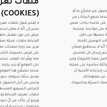
صول غير مصرَّح به أو
(COOKIES)
ندما نجمع البيانات من
على قاعدة بيانات ضمن
لا يُعتبر قبول ملفات تعريف
 على خوادمنا. وعندما
نشير إلى أنّه لا يمكن اس
ا نحميها من خلال
غرض من دون تفعيل ملفات 
ل الآمنة (SSL). فيصعب
الارتباط ملفات نصيّة ص
 أنّنا لا نستطيع ضمان
فريدٍ عند زيارة صفحات م
عدم إرسال كل تفاصيل
على قرص حاسوبك الثابت.
صل معنا إلكترونيًا ومن
ائيّة مباشرة على عملية
على الموقع أو تريد زيارت
إجراءاتنا الأمنية أن
عندما تتصفّح هذا الموقع 
ك عن معلوماتك
تعديل سلّة تسوقك بدون ال
متك السريّة وحاسوبك
وليس من أجل الحصول على
لأغراض التسويق المسته
ملفات تعريف الارتباط ول
ونرجو أن تتأكد من أنّ لجوء
معلومات شخصية أو خاصة