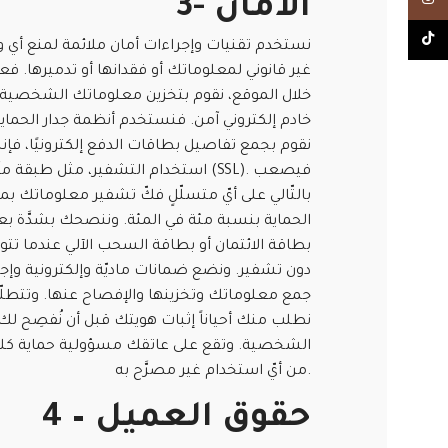
3- الأمان
Insta
TikTo
نستخدم تقنيات وإجراءات أمان ملائمة لمنع أي و
غير قانوني لمعلوماتك أو فقدانها أو تدميرها. فع
خلال الموقع، نقوم بتخزين معلوماتك الشخصية 
خادم إلكتروني آمن. فنستخدم أنظمة جدار الحماية
نقوم بجمع تفاصيل بطاقات الدفع إلكترونيًا، فإنن
استخدام التشفير، مثل طبقة مآخذ التوصي
بالتّالي على أيّ متسلّلٍ فكّ تشفير معلوماتك بما
الحماية بنسبة مئة في المئة. وننصحك بشدَّة ب
بطاقة الائتمان أو بطاقة السحب الآلي عندما تتوا
دون تشفير. ونضع ضمانات ماديّة وإلكترونية وإجر
جمع معلوماتك وتخزينها والإفصاح عنها. وتتطلّب 
نطلب منك أحياناً إثبات هويتك قبل أن نُفصِح ل
الشخصية. وتقع على عاتقك مسؤولية حماية كل
من أيّ استخدام غير مصرَّح به.
4 – حقوق العميل