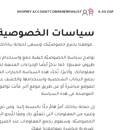
0
SHOP
MY ACCOUNT
COMPARE
WISHLIST
0.00
EGP
سياسات الخصوصية
موقعنا يحترم خصوصيّتك ويسعى لحماية بياناتك الشخصية.
توضح سياسة الخصوصيّة كيفية جمع واستخدام ب
ظروفٍ معينةٍ). كما تذكرُ أيضًا الإجراءات المتبع
معلوماتك. وأخيرًا، تُحدّد هذه السياسة الخيارات المت
بجمع البيانات الشخصية واستخدامها والكشف عنها
للموقع مباشرةً أو عن طريق موقعٍ آخر، فأنتَ تواف
الموضحة في هذه السياسة.
إن حماية بياناتك أمرٌ هامٌ جدًّا بالنسبة إلينا. ومن
وغيره من المعلومات التي تتعلّق بك وفقًا للّنحو ا
الخصوصيّة. وسنقوم بجمع المعلومات عند الضرورة 
ضرورية مباشرةٍ بمعاملاتنا معكَ.