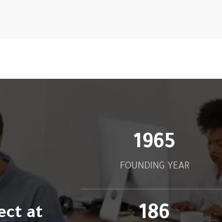
2010
FOUNDING YEAR
190
ect at