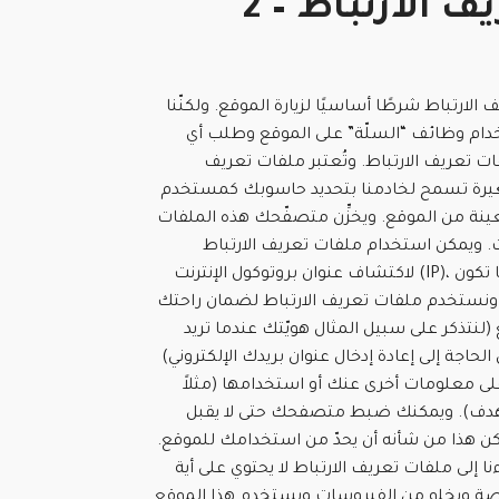
2 – ملفات تعريف الارتباط
 الارتباط شرطًا أساسيًا لزيارة الموقع. ولكنّنا
تخدام وظائف “السلّة” على الموقع وطلب أي
تعريف الارتباط. وتُعتبر ملفات تعريف
غيرة تسمح لخادمنا بتحديد حاسوبك كمستخدم
عينة من الموقع. ويخزِّن متصفّحك هذه الملفات
 ويمكن استخدام ملفات تعريف الارتباط
لاكتشاف عنوان بروتوكول الإنترنت (IP)، مما يوفّر لك الوقت عندما تكون
ه. ونستخدم ملفات تعريف الارتباط لضمان راحتك
(لنتذكر على سبيل المثال هويّتك عندما تريد
حاجة إلى إعادة إدخال عنوان بريدك الإلكتروني)
 معلومات أخرى عنك أو استخدامها (مثلاً
دف). ويمكنك ضبط متصفحك حتى لا يقبل
كن هذا من شأنه أن يحدّ من استخدامك للموقع.
نا إلى ملفات تعريف الارتباط لا يحتوي على أية
 ويخلو من الفيروسات ويستخدم هذا الموقع