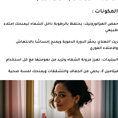
المكونات :
حمض الهيالورونيك
: يحتفظ بالرطوبة داخل الشفاه ليمنحك امتلاء
طبيعي
زيت النعناع
: يحفّز الدورة الدموية ويمنح إحساسًا بالانتعاش
والامتلاء الفوري
الببتيدات
: تعزز مرونة الشفاه وتزيد من نعومتها مع كل استخدام
فيتامين E
: يحمي من الجفاف والتشققات ويمنحك لمسة صحية