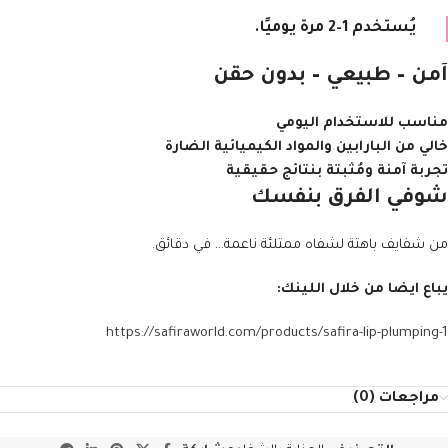
يُستخدم 1–2 مرة يوميًا.
آمن – طبيعي – بدون حقن
مناسب للاستخدام اليومي
خالي من البارابين والمواد الكيميائية الضارة
تجربة آمنة ومُثبتة بنتائج حقيقية
شوفي الفرق بنفسك
من شفايف باهتة لشفاه ممتلئة ناعمة… في دقائق.
يباع ايضا من خلال اللينك:
https://safiraworld.com/products/safira-lip-plumping-1
مراجعات (0)