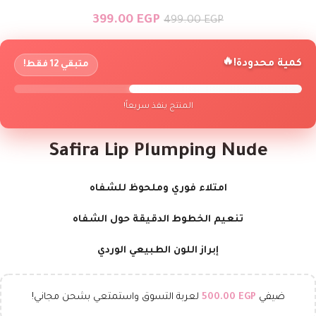
399.00
EGP
499.00
EGP
🔥
كمية محدودة!
متبقي 12 فقط!
المنتج ينفذ سريعاً!
Safira Lip Plumping Nude
امتلاء فوري وملحوظ للشفاه
تنعيم الخطوط الدقيقة حول الشفاه
إبراز اللون الطبيعي الوردي
ضيفي
EGP
500.00
لعربة التسوق واستمتعي بشحن مجاني!